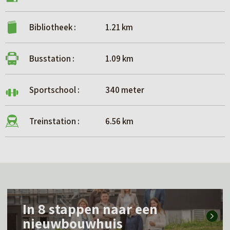
Bibliotheek :
1.21 km
Busstation :
1.09 km
Sportschool :
340 meter
Treinstation :
6.56 km
L
In 8 stappen naar een
e
nieuwbouwhuis
e