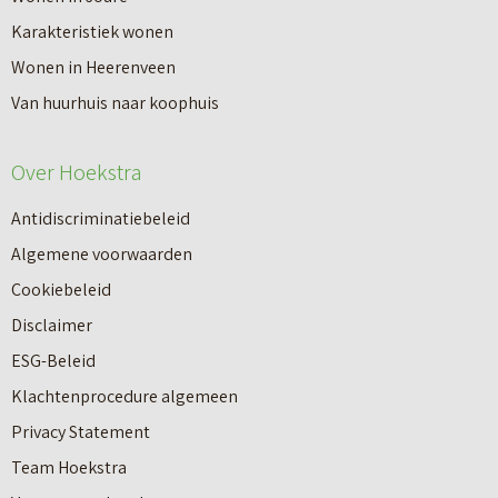
a
Karakteristiek wonen
a
n
Wonen in Heerenveen
p
n
Van huurhuis naar koophuis
p
i
e
e
Over Hoekstra
n
u
n
Antidiscriminatiebeleid
w
a
Algemene voorwaarden
b
a
Cookiebeleid
o
r
Disclaimer
u
e
ESG-Beleid
w
e
Klachtenprocedure algemeen
n
n
Privacy Statement
a
n
Team Hoekstra
a
Makelaardij
i