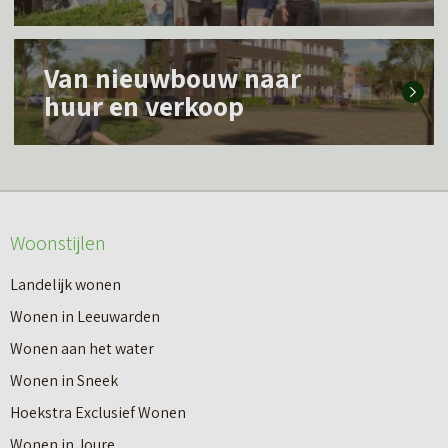
s
L
m
Van nieuwbouw naar
e
e
huur en verkoop
e
e
s
r
m
o
e
v
Woonstijlen
e
e
r
Landelijk wonen
r
o
Wonen in Leeuwarden
I
v
Wonen aan het water
n
e
Wonen in Sneek
8
r
Hoekstra Exclusief Wonen
s
V
Wonen in Joure
t