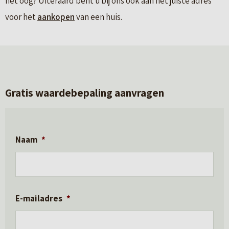
het oog? Uiteraard bent u bij ons ook aan het juiste adres
voor het
aankopen
van een huis.
Gratis waardebepaling aanvragen
Naam
*
E-mailadres
*