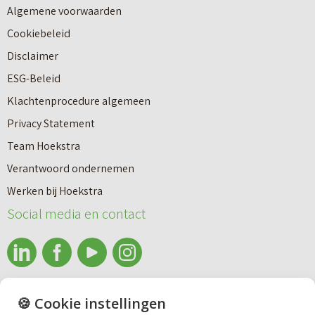
Algemene voorwaarden
Cookiebeleid
Disclaimer
ESG-Beleid
Klachtenprocedure algemeen
Privacy Statement
Team Hoekstra
Makelaardij
Verantwoord ondernemen
Werken bij Hoekstra
Nieuwbouw
Social media en contact
Huren
info@makelaardijhoekstra.nl
🍪 Cookie instellingen
Bedrijfsmakelaardij