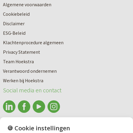
Algemene voorwaarden
Cookiebeleid
Disclaimer
ESG-Beleid
Klachtenprocedure algemeen
Privacy Statement
Team Hoekstra
Makelaardij
Verantwoord ondernemen
Werken bij Hoekstra
Nieuwbouw
Social media en contact
Huren
info@makelaardijhoekstra.nl
🍪 Cookie instellingen
Bedrijfsmakelaardij