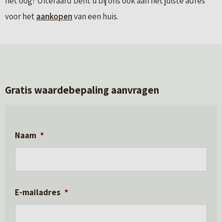
het oog? Uiteraard bent u bij ons ook aan het juiste adres
voor het
aankopen
van een huis.
Gratis waardebepaling aanvragen
Naam
*
E-mailadres
*