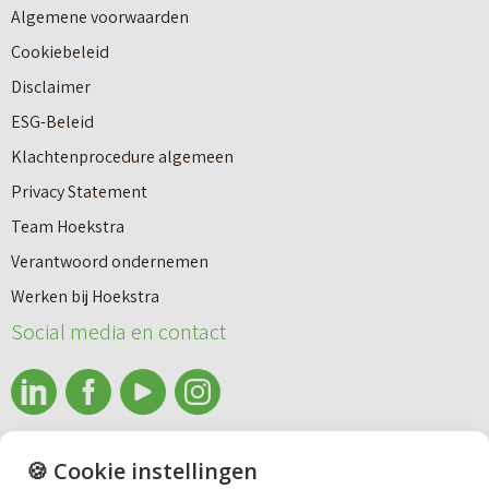
Algemene voorwaarden
Cookiebeleid
Disclaimer
ESG-Beleid
Klachtenprocedure algemeen
Privacy Statement
Team Hoekstra
Makelaardij
Verantwoord ondernemen
Werken bij Hoekstra
Nieuwbouw
Social media en contact
Huren
info@makelaardijhoekstra.nl
🍪 Cookie instellingen
Bedrijfsmakelaardij