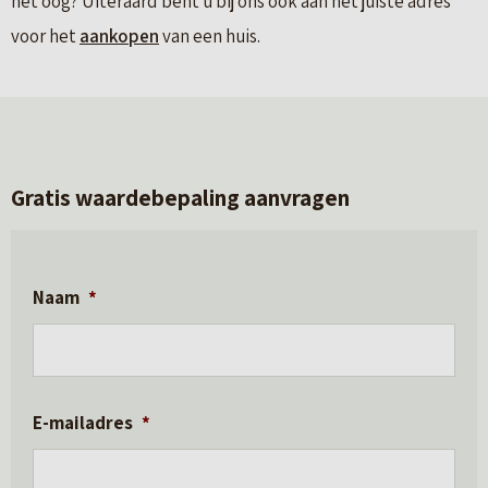
het oog? Uiteraard bent u bij ons ook aan het juiste adres
voor het
aankopen
van een huis.
Gratis waardebepaling aanvragen
Naam
*
E-mailadres
*