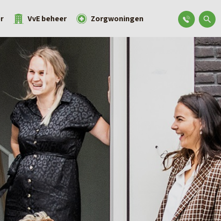
r
VvE beheer
Zorgwoningen