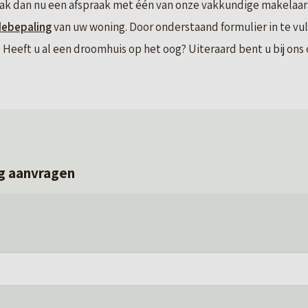
ak dan nu een afspraak met één van onze vakkundige makelaars.
debepaling
van uw woning. Door onderstaand formulier in te vu
Heeft u al een droomhuis op het oog? Uiteraard bent u bij ons o
g aanvragen