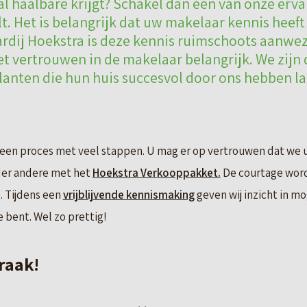
al haalbare krijgt? Schakel dan één van onze erva
lt. Het is belangrijk dat uw makelaar kennis heeft
rdij Hoekstra is deze kennis ruimschoots aanwezi
het vertrouwen in de makelaar belangrijk. We zijn
anten die hun huis succesvol door ons hebben l
 een proces met veel stappen. U mag er op vertrouwen dat we u 
der andere met het
Hoekstra Verkooppakket.
De courtage word
 Tijdens een
vrijblijvende kennismaking
geven wij inzicht in m
 bent. Wel zo prettig!
raak!