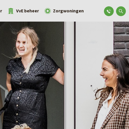
r
VvE beheer
Zorgwoningen