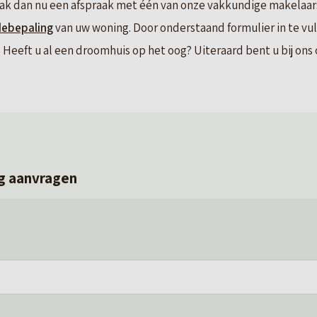
ak dan nu een afspraak met één van onze vakkundige makelaars.
debepaling
van uw woning. Door onderstaand formulier in te vu
Heeft u al een droomhuis op het oog? Uiteraard bent u bij ons o
g aanvragen