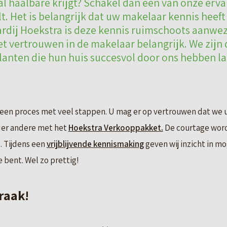
al haalbare krijgt? Schakel dan één van onze erva
lt. Het is belangrijk dat uw makelaar kennis heeft
rdij Hoekstra is deze kennis ruimschoots aanwezi
het vertrouwen in de makelaar belangrijk. We zijn
anten die hun huis succesvol door ons hebben l
 een proces met veel stappen. U mag er op vertrouwen dat we u 
der andere met het
Hoekstra Verkooppakket.
De courtage word
 Tijdens een
vrijblijvende kennismaking
geven wij inzicht in m
 bent. Wel zo prettig!
raak!