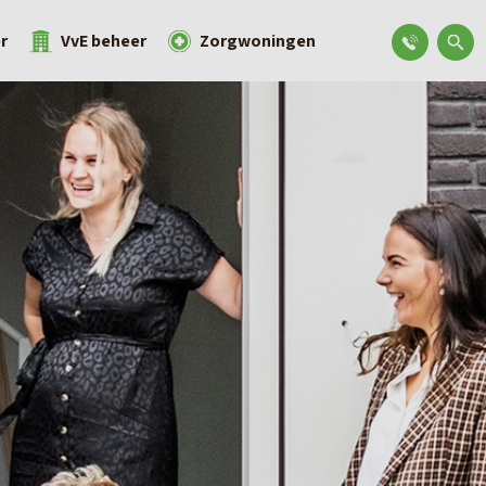
r
VvE beheer
Zorgwoningen