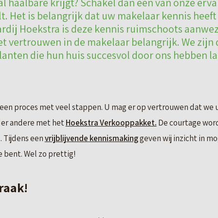
al haalbare krijgt? Schakel dan één van onze erva
lt. Het is belangrijk dat uw makelaar kennis heeft
rdij Hoekstra is deze kennis ruimschoots aanwezi
het vertrouwen in de makelaar belangrijk. We zijn
anten die hun huis succesvol door ons hebben l
 een proces met veel stappen. U mag er op vertrouwen dat we u 
der andere met het
Hoekstra Verkooppakket.
De courtage word
 Tijdens een
vrijblijvende kennismaking
geven wij inzicht in m
 bent. Wel zo prettig!
raak!