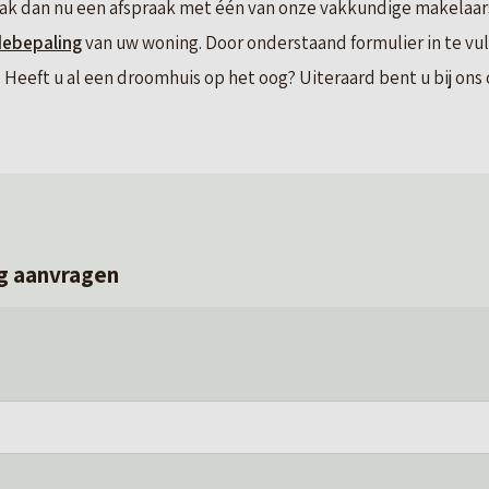
ak dan nu een afspraak met één van onze vakkundige makelaars.
debepaling
van uw woning. Door onderstaand formulier in te vu
Heeft u al een droomhuis op het oog? Uiteraard bent u bij ons o
g aanvragen