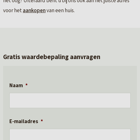
het oog? Uiteraard bent u bij ons ook aan het juiste adres
voor het
aankopen
van een huis.
Gratis waardebepaling aanvragen
Naam
*
E-mailadres
*