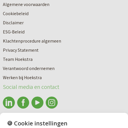
Algemene voorwaarden
Cookiebeleid
Disclaimer
ESG-Beleid
Klachtenprocedure algemeen
Privacy Statement
Team Hoekstra
Makelaardij
Verantwoord ondernemen
Werken bij Hoekstra
Nieuwbouw
Social media en contact
Huren
info@makelaardijhoekstra.nl
🍪 Cookie instellingen
Bedrijfsmakelaardij