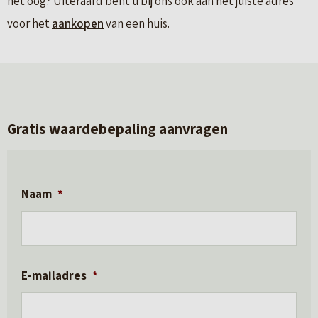
het oog? Uiteraard bent u bij ons ook aan het juiste adres
voor het
aankopen
van een huis.
Gratis waardebepaling aanvragen
Naam
*
E-mailadres
*