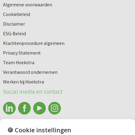
Algemene voorwaarden
Cookiebeleid
Disclaimer
ESG-Beleid
Klachtenprocedure algemeen
Privacy Statement
Team Hoekstra
Makelaardij
Verantwoord ondernemen
Werken bij Hoekstra
Nieuwbouw
Social media en contact
Huren
info@makelaardijhoekstra.nl
🍪 Cookie instellingen
Bedrijfsmakelaardij