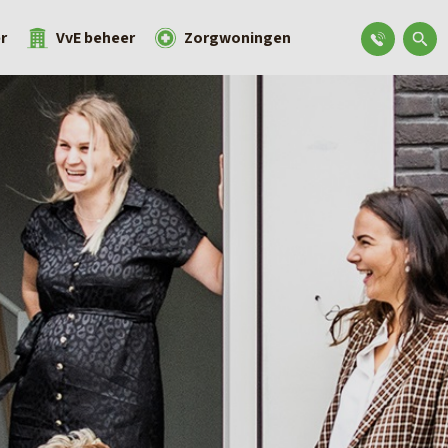
r
VvE beheer
Zorgwoningen