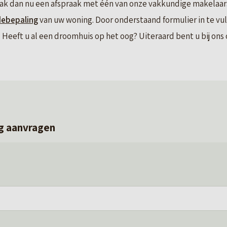
ak dan nu een afspraak met één van onze vakkundige makelaars.
debepaling
van uw woning. Door onderstaand formulier in te vu
Heeft u al een droomhuis op het oog? Uiteraard bent u bij ons o
g aanvragen