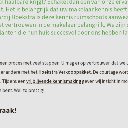
al haalbare krijgt? Schakel dan één van onze erva
lt. Het is belangrijk dat uw makelaar kennis heeft
rdij Hoekstra is deze kennis ruimschoots aanwezi
het vertrouwen in de makelaar belangrijk. We zijn
anten die hun huis succesvol door ons hebben l
 een proces met veel stappen. U mag er op vertrouwen dat we u 
der andere met het
Hoekstra Verkooppakket.
De courtage word
 Tijdens een
vrijblijvende kennismaking
geven wij inzicht in m
 bent. Wel zo prettig!
raak!