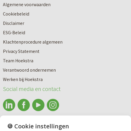
Algemene voorwaarden
Cookiebeleid
Disclaimer
ESG-Beleid
Klachtenprocedure algemeen
Privacy Statement
Team Hoekstra
Makelaardij
Verantwoord ondernemen
Werken bij Hoekstra
Nieuwbouw
Social media en contact
Huren
info@makelaardijhoekstra.nl
🍪 Cookie instellingen
Bedrijfsmakelaardij