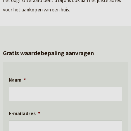
het oog? Uiteraard bent u bij ons ook aan het juiste adres
voor het
aankopen
van een huis.
Gratis waardebepaling aanvragen
Naam
*
E-mailadres
*