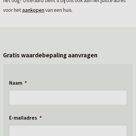
het oog? Uiteraard bent u bij ons ook aan het juiste adres
voor het
aankopen
van een huis.
Gratis waardebepaling aanvragen
Naam
*
E-mailadres
*