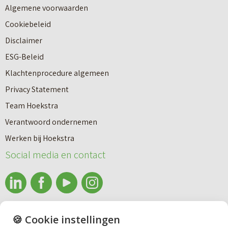
Algemene voorwaarden
Cookiebeleid
Disclaimer
ESG-Beleid
Klachtenprocedure algemeen
Privacy Statement
Team Hoekstra
Makelaardij
Verantwoord ondernemen
Werken bij Hoekstra
Nieuwbouw
Social media en contact
Huren
info@makelaardijhoekstra.nl
🍪 Cookie instellingen
Bedrijfsmakelaardij