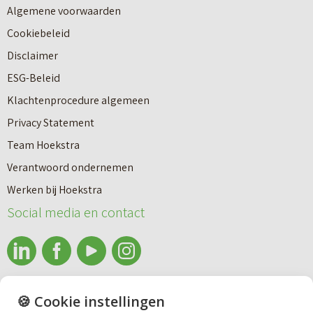
Algemene voorwaarden
Cookiebeleid
Disclaimer
ESG-Beleid
Klachtenprocedure algemeen
Privacy Statement
Team Hoekstra
Makelaardij
Verantwoord ondernemen
Werken bij Hoekstra
Nieuwbouw
Social media en contact
Huren
info@makelaardijhoekstra.nl
🍪 Cookie instellingen
Bedrijfsmakelaardij