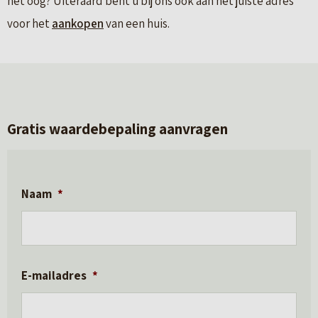
het oog? Uiteraard bent u bij ons ook aan het juiste adres
voor het
aankopen
van een huis.
Gratis waardebepaling aanvragen
Naam
*
E-mailadres
*