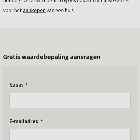
het oog? Uiteraard bent u bij ons ook aan het juiste adres
voor het
aankopen
van een huis.
Gratis waardebepaling aanvragen
Naam
*
E-mailadres
*