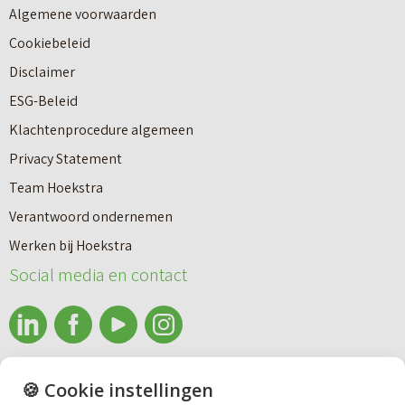
Algemene voorwaarden
Cookiebeleid
Disclaimer
ESG-Beleid
Klachtenprocedure algemeen
Privacy Statement
Team Hoekstra
Makelaardij
Verantwoord ondernemen
Werken bij Hoekstra
Nieuwbouw
Social media en contact
Huren
info@makelaardijhoekstra.nl
🍪 Cookie instellingen
Bedrijfsmakelaardij