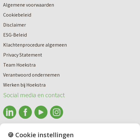
Algemene voorwaarden
Cookiebeleid
Disclaimer
ESG-Beleid
Klachtenprocedure algemeen
Privacy Statement
Team Hoekstra
Makelaardij
Verantwoord ondernemen
Werken bij Hoekstra
Nieuwbouw
Social media en contact
Huren
info@makelaardijhoekstra.nl
🍪 Cookie instellingen
Bedrijfsmakelaardij