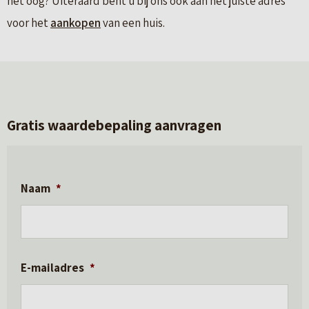
het oog? Uiteraard bent u bij ons ook aan het juiste adres
voor het
aankopen
van een huis.
Gratis waardebepaling aanvragen
Naam
*
E-mailadres
*