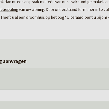
ak dan nu een afspraak met één van onze vakkundige makelaars.
debepaling
van uw woning. Door onderstaand formulier in te vu
Heeft u al een droomhuis op het oog? Uiteraard bent u bij ons o
g aanvragen