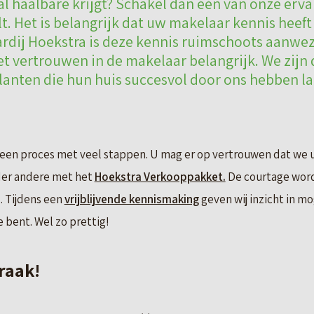
al haalbare krijgt? Schakel dan één van onze erva
lt. Het is belangrijk dat uw makelaar kennis heeft
rdij Hoekstra is deze kennis ruimschoots aanwezi
het vertrouwen in de makelaar belangrijk. We zijn
anten die hun huis succesvol door ons hebben l
 een proces met veel stappen. U mag er op vertrouwen dat we u 
der andere met het
Hoekstra Verkooppakket.
De courtage word
 Tijdens een
vrijblijvende kennismaking
geven wij inzicht in m
 bent. Wel zo prettig!
raak!