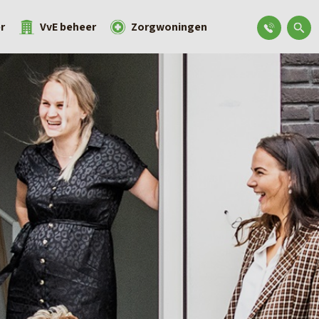
r
VvE beheer
Zorgwoningen