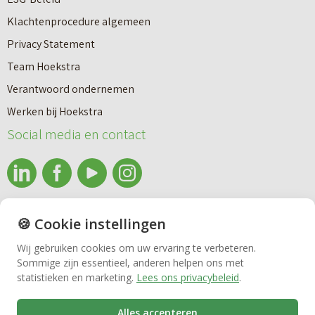
Klachtenprocedure algemeen
Privacy Statement
Team Hoekstra
Makelaardij
Verantwoord ondernemen
Werken bij Hoekstra
Nieuwbouw
Social media en contact
Huren
info@makelaardijhoekstra.nl
🍪 Cookie instellingen
Bedrijfsmakelaardij
Alle contactgegevens
Wij gebruiken cookies om uw ervaring te verbeteren.
Bekijk de laatste nieuwsbrief van Makelaardij Hoekstra
Sommige zijn essentieel, anderen helpen ons met
Vastgoedbeheer
statistieken en marketing.
Lees ons privacybeleid
.
Inschrijven nieuwsbrief Makelaardij Hoekstra
Alles accepteren