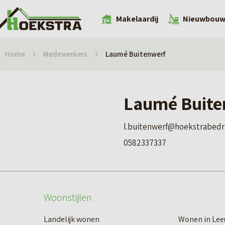
Makelaardij
Nieuwbou
Home
Medewerkers
Laumé Buitenwerf
Laumé Buite
l.buitenwerf@hoekstrabedri
0582337337
Woonstijlen
Landelijk wonen
Wonen in Le