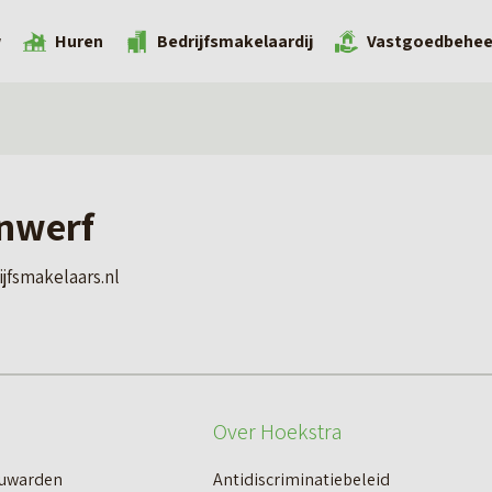
w
Huren
Bedrijfsmakelaardij
Vastgoedbehee
nwerf
jfsmakelaars.nl
Over Hoekstra
euwarden
Antidiscriminatiebeleid