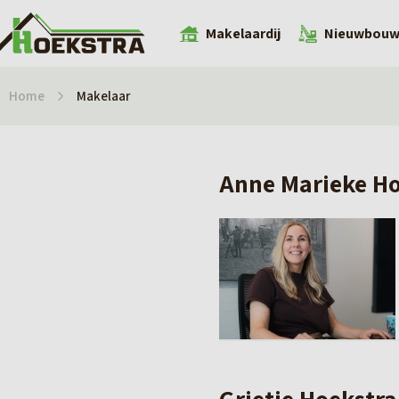
Makelaardij
Nieuwbou
Home
Makelaar
Anne Marieke H
Grietje Hoekstra