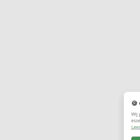
🍪
Wij 
esse
Lees