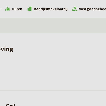
w
Huren
Bedrijfsmakelaardij
Vastgoedbehee
oving
 – Gal