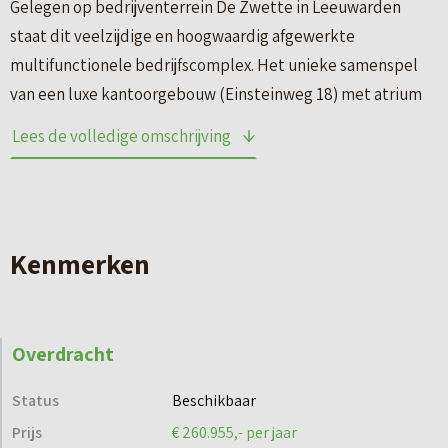
Gelegen op bedrijventerrein De Zwette in Leeuwarden
staat dit veelzijdige en hoogwaardig afgewerkte
multifunctionele bedrijfscomplex. Het unieke samenspel
van een luxe kantoorgebouw (Einsteinweg 18) met atrium
en diverse ruime bedrijfshallen (Einsteinweg 26) maakt dit
Lees de volledige omschrijving
object bijzonder geschikt voor bedrijven die kantoor- en
bedrijfsruimte willen combineren op één locatie.
Door de combinatie van hoogwaardige kantoorruimten en
Kenmerken
ruime bedrijfshallen is het object onder andere geschikt
voor bedrijven in de scheepvaart, techniek en productie.
Ook onderwijsinstellingen en opleidingscentra kunnen hier
Overdracht
zowel theorie- als praktijklessen combineren binnen één
locatie, mits in overleg met de gemeente.
Status
Beschikbaar
Prijs
€ 260.955,- per jaar
KANTOORRUIMTE (EINSTEINWEG 18)