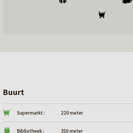
van de hierin verstrekte informatie kan ‘Hoekstr
(inclusief bijlagen) rechten worden ontleend.
Buurt
Supermarkt :
220 meter
Bibliotheek :
350 meter