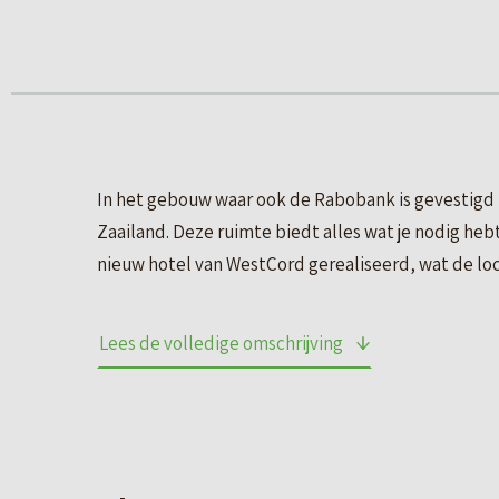
In het gebouw waar ook de Rabobank is gevestigd b
Zaailand. Deze ruimte biedt alles wat je nodig he
nieuw hotel van WestCord gerealiseerd, wat de loc
Op een prachtige locatie in het hart van het brui
Lees de volledige omschrijving
meerdere gebouwen, waarvan het eerste deel in 19
door de toevoeging van “De Koepel”, de kenmerk
De derde verdieping met een oppervlakte van 360 m
356 m² VVO, te huur voor € 4.450,- per maand, excl