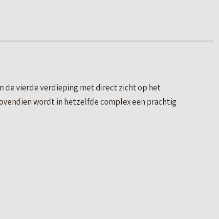
 de vierde verdieping met direct zicht op het
 Bovendien wordt in hetzelfde complex een prachtig
eke bankcomplex. Dit complex bestaat uit
 2001 is de Leeuwarder Skyline blijvend veranderd
tw en servicekosten, en de vierde verdieping van