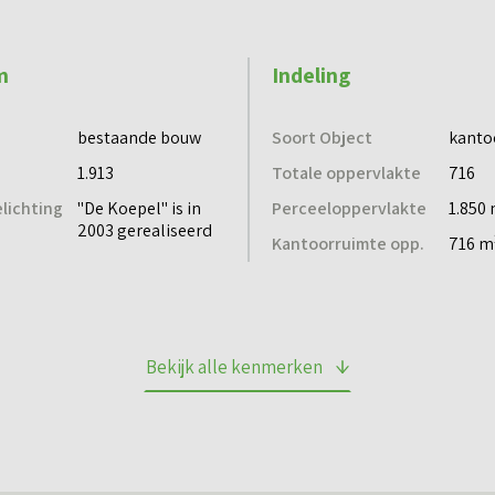
m
Indeling
 opslag van 20% in verband met het gebruik van de algemene rui
bestaande bouw
Soort Object
kanto
1.913
Totale oppervlakte
716
 met BTW
lichting
"De Koepel" is in
Perceeloppervlakte
1.850
2003 gerealiseerd
Kantoorruimte opp.
716 m
 2015
Bekijk alle kenmerken
n elke kantoorruimte