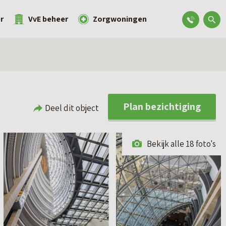
r
VvE beheer
Zorgwoningen
Plan bezichtiging
Deel dit object
Bekijk alle 18 foto's