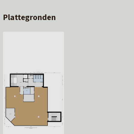
Plattegronden
 van Leeuwarden. Het centraal station is op
alle faciliteiten die een centrum locatie biedt,
(vanaf Drachten) is de stad goed bereikbaar. Deze
Voor mogelijke onjuistheid en/of onvolledigheid