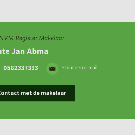
NVM Register Makelaar
mte Jan Abma
0582337333
Stuur een e-mail
Contact met de makelaar