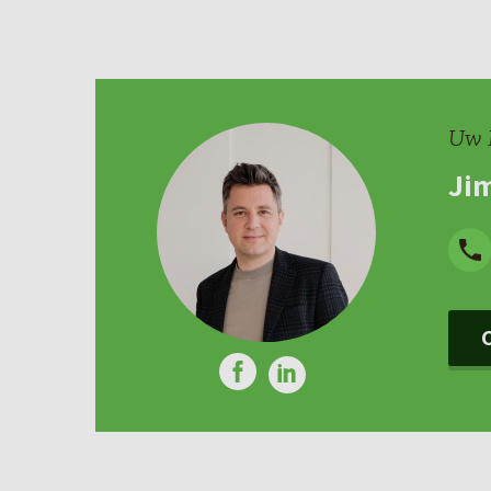
Uw 
Ji