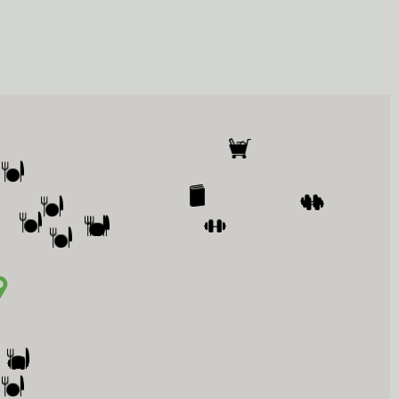
cht en het Zaailand, in het midden van het historische centrum
Zaailand en Klanderij bevindt zich aan de overkant. Zeer nabij 
(vanaf Heerenveen), via de A31 (vanaf Harlingen) en via de N31 
ijn aangesloten op de ringweg van Leeuwarden.
a Bedrijfsmakelaars’ is met grote zorgvuldigheid samengesteld. 