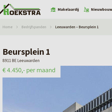
Makelaardij
Nieuwbou
Home
Bedrijfspanden
Leeuwarden – Beursplein 1
Beursplein 1
8911 BE Leeuwarden
€ 4.450,- per maand
€ 4.450,- per maand