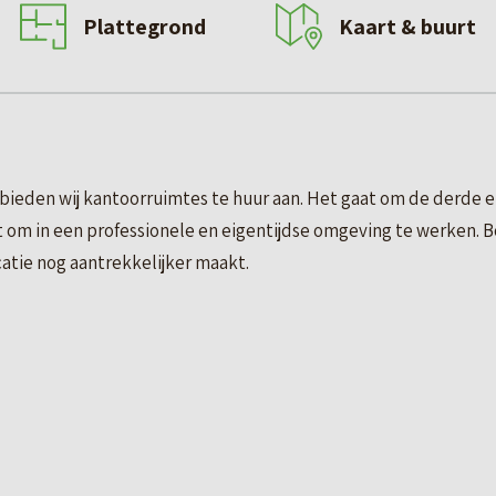
Plattegrond
Kaart & buurt
ieden wij kantoorruimtes te huur aan. Het gaat om de derde en
bt om in een professionele en eigentijdse omgeving te werken.
atie nog aantrekkelijker maakt.
sende centrum van Leeuwarden, staat dit mooie en karakteristi
34 in gebruik is genomen door de Coöperatieve Zuivelbank. In
ende en in de omgeving zeer herkenbare glazen opbouw.
² VVO, voor een huurprijs van € 4.500,- per maand, exclusief b
usief btw en servicekosten.