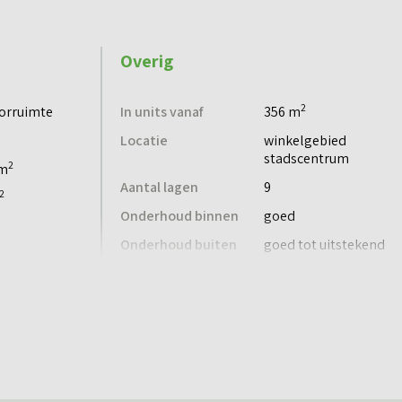
Overig
mtes.
2
orruimte
In units vanaf
356 m
Locatie
winkelgebied
stadscentrum
2
 m
Aantal lagen
9
2
Onderhoud binnen
goed
Onderhoud buiten
goed tot uitstekend