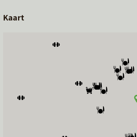
• Vergaderruimtes
Kaart
LIGGING/OMGEVING
Het Beursplein is gelegen tussen de oude stadsgra
loopafstand bereikbaar. De openbare parkeergarage 
zoals winkels, kantoren, horeca, etc.
Per auto is de locatie goed bereikbaar. Via de A32 
wegen gaan over in de lokale toegangswegen die z
MEER INFORMATIE
Bezichtigingen via Hoekstra Bedrijfsmakelaars.
Tel. 058-2337337
DISCLAIMER
Deze aanbieding (inclusief bijlagen) van ‘Hoekstr