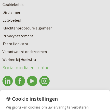
Cookiebeleid
Disclaimer
ESG-Beleid
Klachtenprocedure algemeen
Privacy Statement
Team Hoekstra
Makelaardij
Verantwoord ondernemen
Werken bij Hoekstra
Nieuwbouw
Social media en contact
Huren
info@makelaardijhoekstra.nl
🍪 Cookie instellingen
Bedrijfsmakelaardij
Alle contactgegevens
Wij gebruiken cookies om uw ervaring te verbeteren.