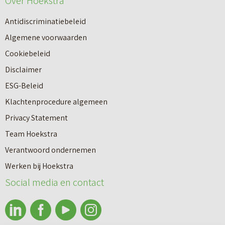
Over Hoekstra
Antidiscriminatiebeleid
Algemene voorwaarden
Cookiebeleid
Disclaimer
ESG-Beleid
Klachtenprocedure algemeen
Privacy Statement
Team Hoekstra
Makelaardij
Verantwoord ondernemen
Werken bij Hoekstra
Nieuwbouw
Social media en contact
Huren