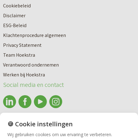
Cookiebeleid
Disclaimer
ESG-Beleid
Klachtenprocedure algemeen
Privacy Statement
Team Hoekstra
Makelaardij
Verantwoord ondernemen
Werken bij Hoekstra
Nieuwbouw
Social media en contact
Huren
info@makelaardijhoekstra.nl
🍪 Cookie instellingen
Bedrijfsmakelaardij
Alle contactgegevens
Wij gebruiken cookies om uw ervaring te verbeteren.