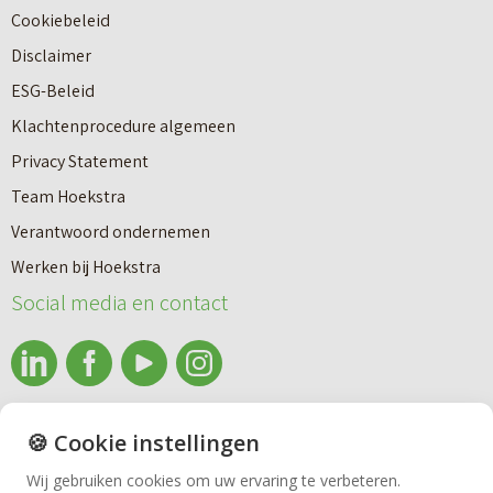
Cookiebeleid
Disclaimer
ESG-Beleid
Klachtenprocedure algemeen
Privacy Statement
Team Hoekstra
Makelaardij
Verantwoord ondernemen
Werken bij Hoekstra
Nieuwbouw
Social media en contact
Huren
info@makelaardijhoekstra.nl
🍪 Cookie instellingen
Bedrijfsmakelaardij
Alle contactgegevens
Wij gebruiken cookies om uw ervaring te verbeteren.