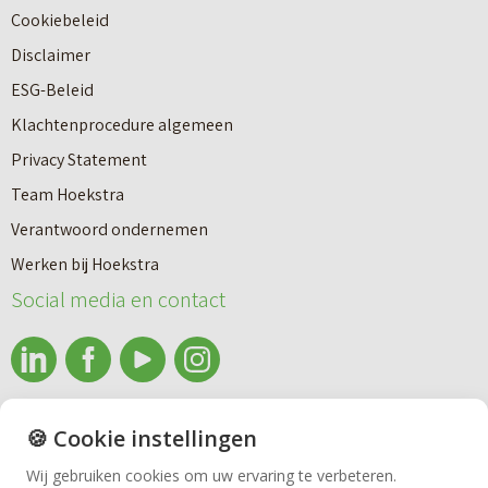
Cookiebeleid
Disclaimer
ESG-Beleid
Klachtenprocedure algemeen
Privacy Statement
Team Hoekstra
Makelaardij
Verantwoord ondernemen
Werken bij Hoekstra
Nieuwbouw
Social media en contact
Huren
info@makelaardijhoekstra.nl
🍪 Cookie instellingen
Bedrijfsmakelaardij
Alle contactgegevens
Wij gebruiken cookies om uw ervaring te verbeteren.