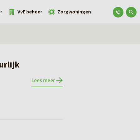
r
VvE beheer
Zorgwoningen
rlijk
Lees meer