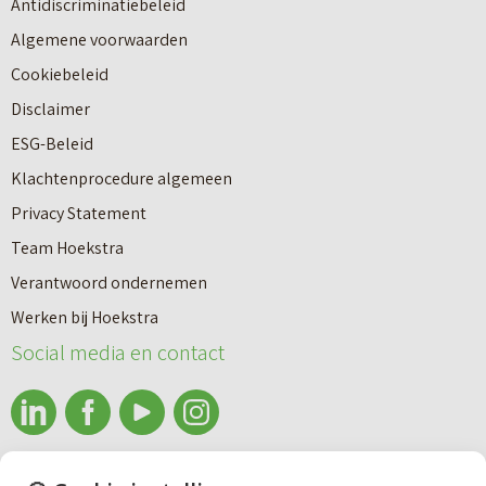
Antidiscriminatiebeleid
Algemene voorwaarden
Cookiebeleid
Disclaimer
ESG-Beleid
Klachtenprocedure algemeen
Privacy Statement
Team Hoekstra
Makelaardij
Verantwoord ondernemen
Werken bij Hoekstra
Nieuwbouw
Social media en contact
Huren
info@makelaardijhoekstra.nl