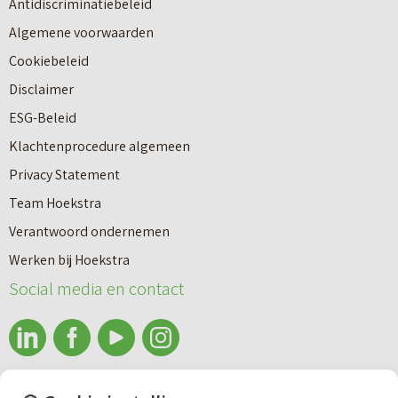
Antidiscriminatiebeleid
Algemene voorwaarden
Cookiebeleid
Disclaimer
ESG-Beleid
Klachtenprocedure algemeen
Privacy Statement
Team Hoekstra
Makelaardij
Verantwoord ondernemen
Werken bij Hoekstra
Nieuwbouw
Social media en contact
Huren
info@makelaardijhoekstra.nl