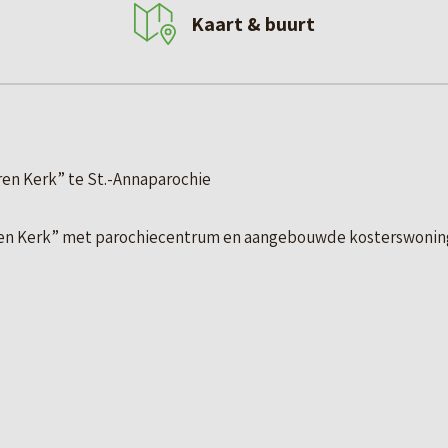
Kaart & buurt
en Kerk” te St.-Annaparochie
Heren Kerk” met parochiecentrum en aangebouwde kosterswoning,
m² eigen grond, op een aantrekkelijke locatie in een rustige w
erontwikkelings)mogelijkheden. Dit is uiteraard wel afhankel
zijn gebouwd in de periode 1958-1959 en hebben geen monument