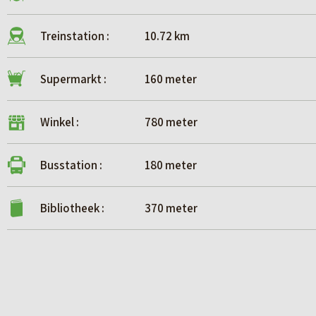
KIJKDAGEN
Het bezichtigen van het gebouw is uitsluitend op a
Treinstation :
10.72 km
• donderdag 19 februari 2026 van 13:00 uur tot 15:0
• woensdag 25 februari 2026 van 13:00 uur tot 15:00
Supermarkt :
160 meter
Indien u hieraan wilt deelnemen dient u hiervoor ee
Winkel :
780 meter
SLUITINGSDATUM INSCHRIJVING
Vrijdag 24 april 2026 uiterlijk om 17:00 uur is het 
Busstation :
180 meter
Bedrijfsmakelaars, Willemskade 9 (8911 AW) te L
Bibliotheek :
370 meter
DISCLAIMER
Deze aanbieding (inclusief bijlagen) van ‘Hoekstr
van de hierin verstrekte informatie kan ‘Hoekstr
(inclusief bijlagen) rechten worden ontleend.