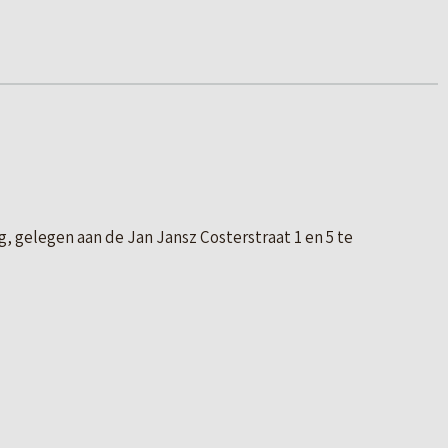
 gelegen aan de Jan Jansz Costerstraat 1 en 5 te
oonomgeving en vlakbij een school. Het object
ijk van de medewerking van de gemeente.
ale status. Het object is in de loop van de tijd