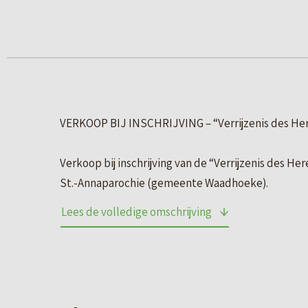
VERKOOP BIJ INSCHRIJVING – “Verrijzenis des Her
Verkoop bij inschrijving van de “Verrijzenis des 
St.-Annaparochie (gemeente Waadhoeke).
Lees de volledige omschrijving
Het geheel is gesitueerd op een perceel van 2.385 
heeft, mede vanwege de goede ligging, diverse (h
OBJECT
De kerk met parochiecentrum en de kosterswoning 