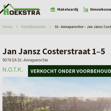
Makelaardij
Nieuwbou
Home
Bedrijfspanden
St.-Annaparochie – Jan Jansz Cos
Jan Jansz Costerstraat 1–5
9076 EA St.-Annaparochie
N.O.T.K.
N.O.T.K.
VERKOCHT ONDER VOORBEHOU