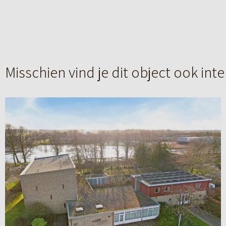
Misschien vind je dit object ook int
B
e
k
i
j
k
d
e