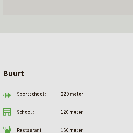
BIJZONDERHEDEN
– De verkoop van het object geschied onder voorb
Groningen-Leeuwarden;
– In de dataroom zijn lijsten opgenomen met zak
Dit betreft ook een aantal zaken die aard- en nag
– Het is koper niet toegestaan het object binnen 
van levering.
– Het object wordt verkocht en geleverd ‘as is, wh
Buurt
bouwkundige, juridische, technische, financiële e
eventuele zichtbare of niet-zichtbare gebreken.
Sportschool :
220 meter
VERKOOPPROCES
Wilt u deelnemen aan het verkoopproces? Neemt u
School :
120 meter
dataroom. Via Hoekstra Bedrijfsmakelaars is de to
Restaurant :
160 meter