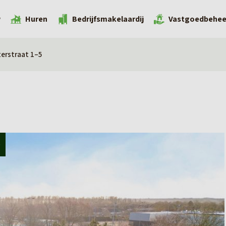
w
Huren
Bedrijfsmakelaardij
Vastgoedbehee
terstraat 1–5
D