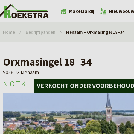
Makelaardij
Nieuwbou
Home
Bedrijfspanden
Menaam – Orxmasingel 18–34
Orxmasingel 18–34
9036 JX Menaam
N.O.T.K.
N.O.T.K.
VERKOCHT ONDER VOORBEHOU