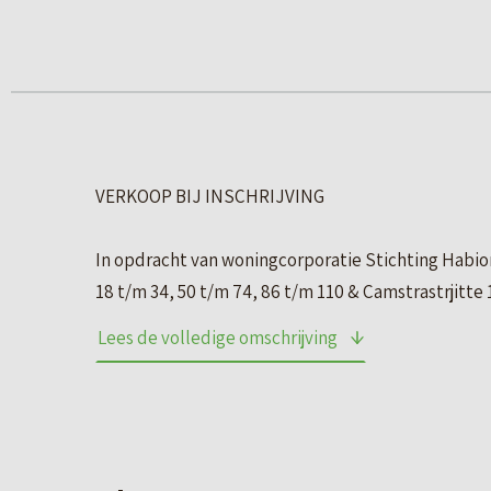
VERKOOP BIJ INSCHRIJVING
In opdracht van woningcorporatie Stichting Habion
18 t/m 34, 50 t/m 74, 86 t/m 110 & Camstrastrjit
Lees de volledige omschrijving
Het complex is gesitueerd in een rustige woonomg
Het gehele complex wordt in één verkooptransac
OMSCHRIJVING COMPLEX