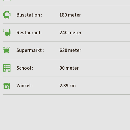
• Het complex wordt verkocht en geleverd ‘as is, w
bouwtechnische, juridische, financiële, commerci
Busstation :
180 meter
verplichtingen alsmede eventuele zichtbare of ni
• Het te verkopen deel van het kadastrale percee
Restaurant :
240 meter
VERKOOPPROCES
Supermarkt :
620 meter
Wilt u deelnemen aan het verkoopproces? Neemt u
dataroom.
School :
90 meter
Toegang tot de dataroom wordt uitsluitend verle
opdrachtgever.
Winkel :
2.39 km
KIJKDAGEN
Het bezichtigen van de complexen is uitsluitend m
• woensdag 27 mei 2026 van 14:00 uur tot 16:00 uu
• donderdag 4 juni 2026 van 14:00 uur tot 16:00 uur
Indien u hieraan wilt deelnemen dient u hiervoor ee