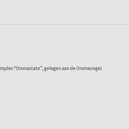
ncomplex “Orxmastate”, gelegen aan de Orxmasingel
uimte van circa 275 m² VVO op de begane grond.