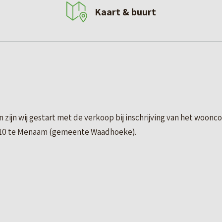
Kaart & buurt
 zijn wij gestart met de verkoop bij inschrijving van het woo
te 10 te Menaam (gemeente Waadhoeke).
eving en omvat 35 sociale huurappartementen en een praktijkr
tie aangeboden.