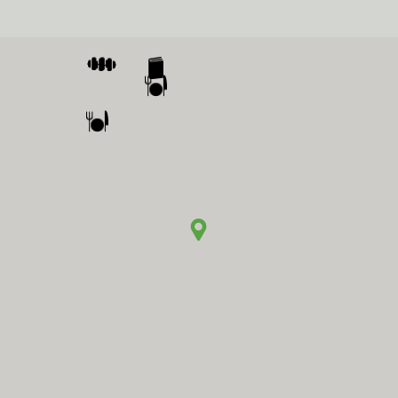
p eigen grond een parkeerterrein met 21 parkeerplaatsen. Teven
 2.700 inwoners en is gelegen tussen Leeuwarden en Franeke
jven, basisscholen, sportfaciliteiten en een actief vereniging
oemen. Het dorp ligt op enkele autominuten afstand van de sne
n en Franeker/Harlingen.
e weg in het dorp.
stemmingsplan Menaam’, welk plan is vastgesteld op 22 decem