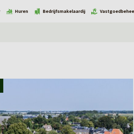
w
Huren
Bedrijfsmakelaardij
Vastgoedbehee
D