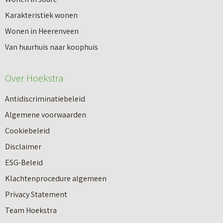
e
e
i
Karakteristiek wonen
d
d
j
Wonen in Heerenveen
r
r
f
Van huurhuis naar koophuis
i
i
s
j
j
Over Hoekstra
p
f
f
a
Antidiscriminatiebeleid
s
s
n
Algemene voorwaarden
m
p
d
Cookiebeleid
a
a
t
Disclaimer
k
n
a
ESG-Beleid
e
d
x
Klachtenprocedure algemeen
l
k
e
Privacy Statement
a
o
r
Team Hoekstra
a
p
Makelaardij
e