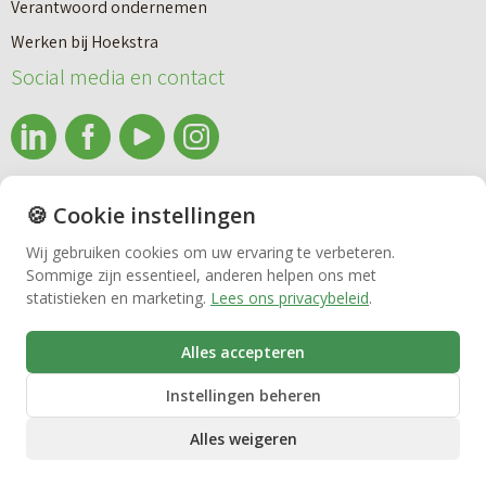
Verantwoord ondernemen
r
e
n
Werken bij Hoekstra
s
n
?
Nieuwbouw
Social media en contact
|
o
D
f
Huren
é
h
b
u
info@makelaardijhoekstra.nl
🍪 Cookie instellingen
Bedrijfsmakelaardij
e
r
Alle contactgegevens
Wij gebruiken cookies om uw ervaring te verbeteren.
d
e
Sommige zijn essentieel, anderen helpen ons met
Bekijk de laatste nieuwsbrief van Makelaardij Hoekstra
r
Vastgoedbeheer
statistieken en marketing.
Lees ons privacybeleid
.
n
Inschrijven nieuwsbrief Makelaardij Hoekstra
i
Alles accepteren
j
VvE beheer
Instellingen beheren
f
s
Alles weigeren
Zorgwoningen
m