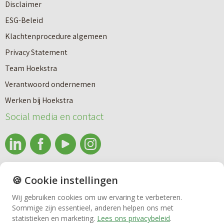
Disclaimer
k
n
meetuitkomsten niet volledig uit, door bijvoorbeeld
a
ESG-Beleid
e
interpretatieverschillen, afrondingen of beperkingen bij
d
x
Klachtenprocedure algemeen
l
het uitvoeren van de meting.
k
e
Privacy Statement
a
o
r
Team Hoekstra
a
p
Makelaardij
e
Verantwoord ondernemen
r
e
n
Werken bij Hoekstra
s
n
?
Nieuwbouw
Social media en contact
|
o
D
f
Huren
é
h
b
u
info@makelaardijhoekstra.nl
🍪 Cookie instellingen
Bedrijfsmakelaardij
e
r
Alle contactgegevens
Wij gebruiken cookies om uw ervaring te verbeteren.
d
e
Sommige zijn essentieel, anderen helpen ons met
Bekijk de laatste nieuwsbrief van Makelaardij Hoekstra
r
Vastgoedbeheer
statistieken en marketing.
Lees ons privacybeleid
.
n