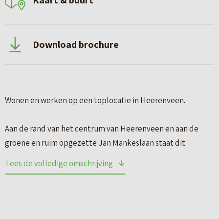
Kaart & buurt
Download brochure
Wonen en werken op een toplocatie in Heerenveen.
Aan de rand van het centrum van Heerenveen en aan de
groene en ruim opgezette Jan Mankeslaan staat dit
verrassend ruime en multifunctionele hoekpand met volop
Lees de volledige omschrijving
mogelijkheden. Een unieke combinatie van wonen en
werken, waarbij comfort, ruimte en ligging perfect
samenkomen. Op de begane grond bevindt zich de
voormalige schoonheidssalon met een royale oppervlakte