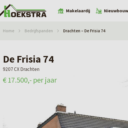
Makelaardij
Nieuwbou
Home
Bedrijfspanden
Drachten – De Frisia 74
De Frisia 74
9207 CX Drachten
€ 17.500,- per jaar
€ 17.500,- per jaar