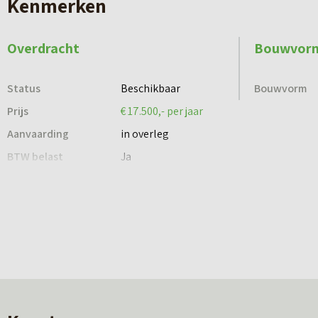
Kenmerken
– Systeemplafonds;
– CV met radiatoren.
Overdracht
Bouwvor
Parkeergelegenheid:
Status
Beschikbaar
Bouwvorm
Voldoende openbare parkeergelegenheden in de 
Prijs
€ 17.500,- per jaar
Aanvaarding
in overleg
Huurprijs:
BTW belast
Ja
€ 17.500,- per jaar exclusief BTW.
Huurtermijn:
Uitgangspunt 5 + 5 jaar.
Zekerheidstelling:
Bankgarantie c.q. waarborgsom ter grootte van 3