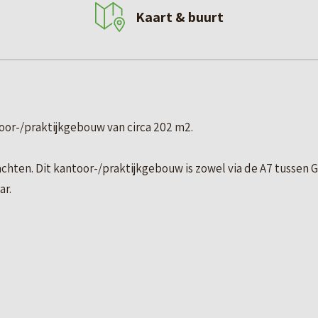
Kaart & buurt
oor-/praktijkgebouw van circa 202 m2.
achten. Dit kantoor-/praktijkgebouw is zowel via de A7 tusse
ar.
o.a. met de navolgende voorzieningen: