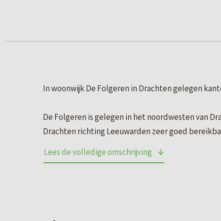
In woonwijk De Folgeren in Drachten gelegen kant
De Folgeren is gelegen in het noordwesten van Dr
Drachten richting Leeuwarden zeer goed bereikba
Lees de volledige omschrijving
Het object wordt opgeleverd in de huidige staat, 
– Zelfstandige entree;
– Toilet;
– Douche;
– Scheidingswanden;