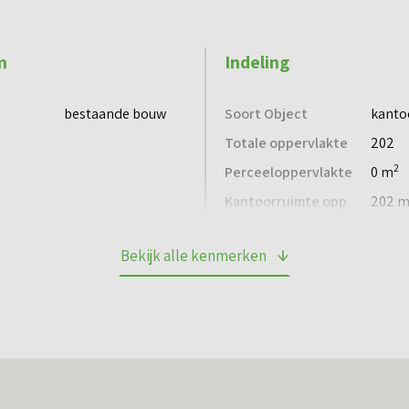
m
Indeling
bestaande bouw
Soort Object
kanto
omgeving.
Totale oppervlakte
202
2
Perceeloppervlakte
0 m
Kantoorruimte opp.
202 
Bekijk alle kenmerken
 maanden huur te vermeerderen met BTW.