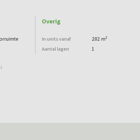
Overig
2
orruimte
In units vanaf
202 m
Aantal lagen
1
2
m