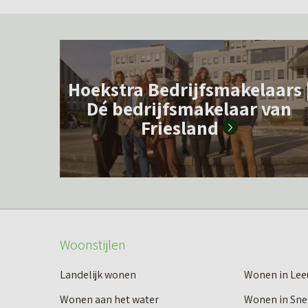
L
e
Hoekstra Bedrijfsmakelaars 
e
Dé bedrijfsmakelaar van
s
Friesland
m
e
e
r
o
Woonstijlen
v
e
Landelijk wonen
Wonen in Le
r
Wonen aan het water
Wonen in Sne