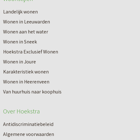
N
a
Landelijk wonen
i
n
Wonen in Leeuwarden
e
L
Wonen aan het water
u
e
Wonen in Sneek
w
e
Hoekstra Exclusief Wonen
e
u
Wonen in Joure
s
w
Karakteristiek wonen
t
a
Wonen in Heerenveen
a
r
Van huurhuis naar koophuis
d
d
8
e
Over Hoekstra
6
n
Antidiscriminatiebeleid
–
Algemene voorwaarden
S