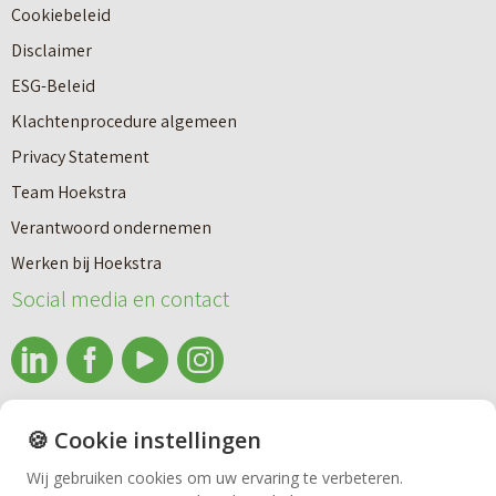
Cookiebeleid
t
Disclaimer
a
ESG-Beleid
d
Klachtenprocedure algemeen
i
Privacy Statement
o
Team Hoekstra
n
Makelaardij
Verantwoord ondernemen
p
Werken bij Hoekstra
l
Nieuwbouw
Social media en contact
e
i
Huren
n
2
info@makelaardijhoekstra.nl
🍪 Cookie instellingen
Bedrijfsmakelaardij
5
Alle contactgegevens
Wij gebruiken cookies om uw ervaring te verbeteren.
–