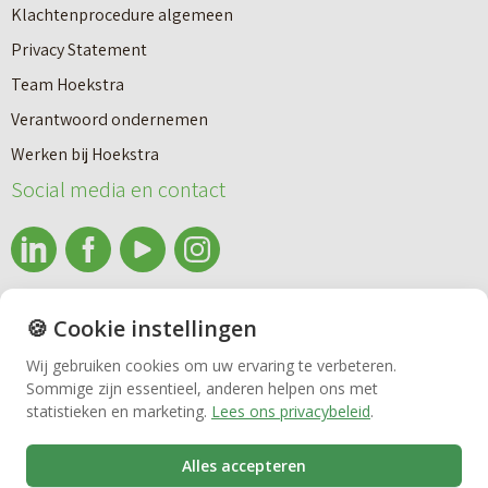
Klachtenprocedure algemeen
Privacy Statement
Team Hoekstra
Makelaardij
Verantwoord ondernemen
Werken bij Hoekstra
Nieuwbouw
Social media en contact
Huren
info@makelaardijhoekstra.nl
🍪 Cookie instellingen
Bedrijfsmakelaardij
Alle contactgegevens
Wij gebruiken cookies om uw ervaring te verbeteren.
Bekijk de laatste nieuwsbrief van Makelaardij Hoekstra
Sommige zijn essentieel, anderen helpen ons met
Vastgoedbeheer
statistieken en marketing.
Lees ons privacybeleid
.
Inschrijven nieuwsbrief Makelaardij Hoekstra
Alles accepteren
VvE beheer