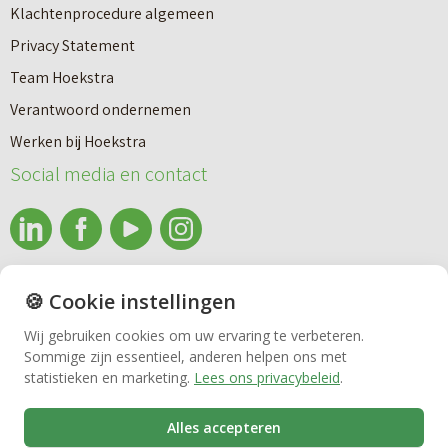
Klachtenprocedure algemeen
Privacy Statement
Team Hoekstra
Makelaardij
Verantwoord ondernemen
Werken bij Hoekstra
Nieuwbouw
Social media en contact
Huren
info@makelaardijhoekstra.nl
🍪 Cookie instellingen
Bedrijfsmakelaardij
Alle contactgegevens
Wij gebruiken cookies om uw ervaring te verbeteren.
Bekijk de laatste nieuwsbrief van Makelaardij Hoekstra
Sommige zijn essentieel, anderen helpen ons met
Vastgoedbeheer
statistieken en marketing.
Lees ons privacybeleid
.
Inschrijven nieuwsbrief Makelaardij Hoekstra
Alles accepteren
VvE beheer