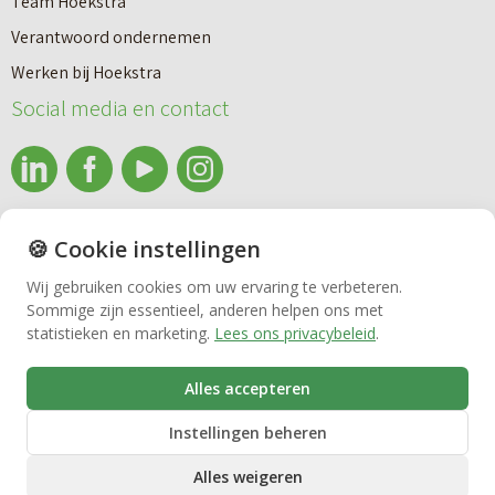
Team Hoekstra
Makelaardij
Verantwoord ondernemen
Werken bij Hoekstra
Nieuwbouw
Social media en contact
Huren
info@makelaardijhoekstra.nl
🍪 Cookie instellingen
Bedrijfsmakelaardij
Alle contactgegevens
Wij gebruiken cookies om uw ervaring te verbeteren.
Bekijk de laatste nieuwsbrief van Makelaardij Hoekstra
Sommige zijn essentieel, anderen helpen ons met
Vastgoedbeheer
statistieken en marketing.
Lees ons privacybeleid
.
Inschrijven nieuwsbrief Makelaardij Hoekstra
Alles accepteren
VvE beheer
Instellingen beheren
Alles weigeren
Zorgwoningen