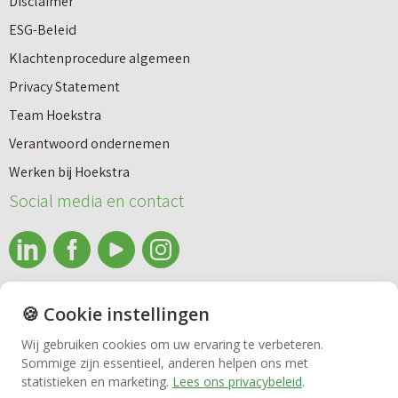
Disclaimer
ESG-Beleid
Klachtenprocedure algemeen
Privacy Statement
Team Hoekstra
Makelaardij
Verantwoord ondernemen
Werken bij Hoekstra
Nieuwbouw
Social media en contact
Huren
info@makelaardijhoekstra.nl
🍪 Cookie instellingen
Bedrijfsmakelaardij
Alle contactgegevens
Wij gebruiken cookies om uw ervaring te verbeteren.
Bekijk de laatste nieuwsbrief van Makelaardij Hoekstra
Sommige zijn essentieel, anderen helpen ons met
Vastgoedbeheer
statistieken en marketing.
Lees ons privacybeleid
.
Inschrijven nieuwsbrief Makelaardij Hoekstra