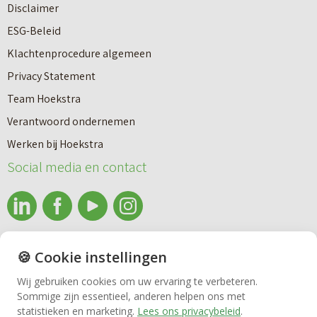
Disclaimer
ESG-Beleid
Klachtenprocedure algemeen
Privacy Statement
Team Hoekstra
Makelaardij
Verantwoord ondernemen
Werken bij Hoekstra
Nieuwbouw
Social media en contact
Huren
info@makelaardijhoekstra.nl
🍪 Cookie instellingen
Bedrijfsmakelaardij
Alle contactgegevens
Wij gebruiken cookies om uw ervaring te verbeteren.
Bekijk de laatste nieuwsbrief van Makelaardij Hoekstra
Sommige zijn essentieel, anderen helpen ons met
Vastgoedbeheer
statistieken en marketing.
Lees ons privacybeleid
.