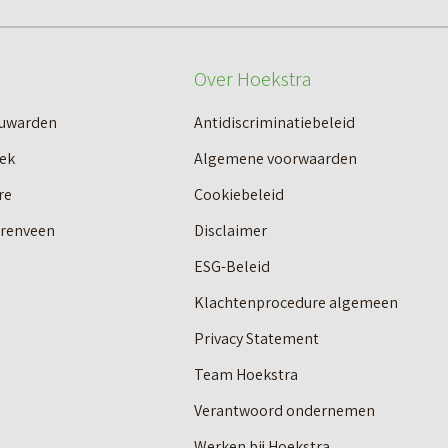
Over Hoekstra
euwarden
Antidiscriminatiebeleid
ek
Algemene voorwaarden
re
Cookiebeleid
erenveen
Disclaimer
ESG-Beleid
Klachtenprocedure algemeen
Privacy Statement
Team Hoekstra
Verantwoord ondernemen
Werken bij Hoekstra