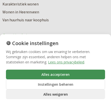
Karakteristiek wonen
Nieuwbouw
Wonen in Heerenveen
Van huurhuis naar koophuis
Huren
Over Hoekstra
🍪 Cookie instellingen
Bedrijfsmakelaardij
Antidiscriminatiebeleid
Wij gebruiken cookies om uw ervaring te verbeteren.
Algemene voorwaarden
Sommige zijn essentieel, anderen helpen ons met
Cookiebeleid
Vastgoedbeheer
statistieken en marketing.
Lees ons privacybeleid
.
Disclaimer
Alles accepteren
ESG-Beleid
VvE beheer
Instellingen beheren
Klachtenprocedure algemeen
Privacy Statement
Alles weigeren
Zorgwoningen
Team Hoekstra
Verantwoord ondernemen