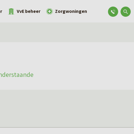
r
VvE beheer
Zorgwoningen
onderstaande