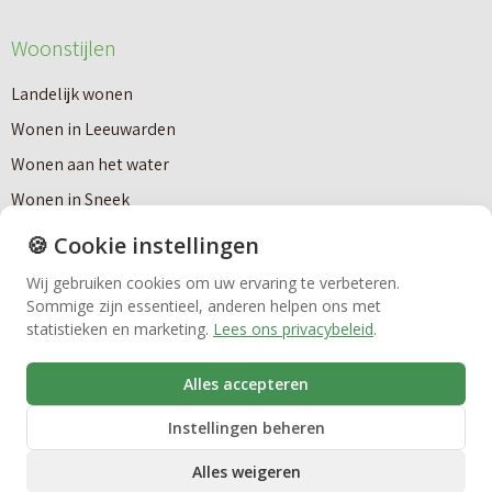
Makelaardij
Woonstijlen
Landelijk wonen
Nieuwbouw
Wonen in Leeuwarden
Wonen aan het water
Huren
Wonen in Sneek
Hoekstra Exclusief Wonen
🍪 Cookie instellingen
Bedrijfsmakelaardij
Wonen in Joure
Wij gebruiken cookies om uw ervaring te verbeteren.
Karakteristiek wonen
Sommige zijn essentieel, anderen helpen ons met
Vastgoedbeheer
statistieken en marketing.
Lees ons privacybeleid
.
Wonen in Heerenveen
Van huurhuis naar koophuis
Alles accepteren
VvE beheer
Instellingen beheren
Over Hoekstra
Alles weigeren
Zorgwoningen
Antidiscriminatiebeleid