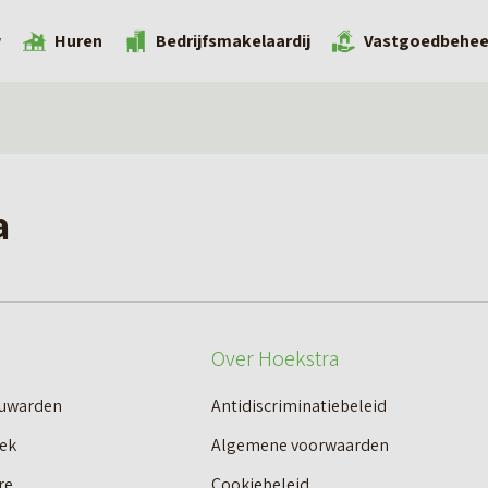
w
Huren
Bedrijfsmakelaardij
Vastgoedbehee
a
Over Hoekstra
euwarden
Antidiscriminatiebeleid
ek
Algemene voorwaarden
re
Cookiebeleid