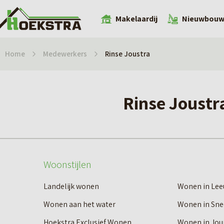
Makelaardij
Nieuwbou
Home
Medewerkers
Rinse Joustra
Rinse Joustr
Woonstijlen
Landelijk wonen
Wonen in Le
Wonen aan het water
Wonen in Sne
Hoekstra Exclusief Wonen
Wonen in Jou