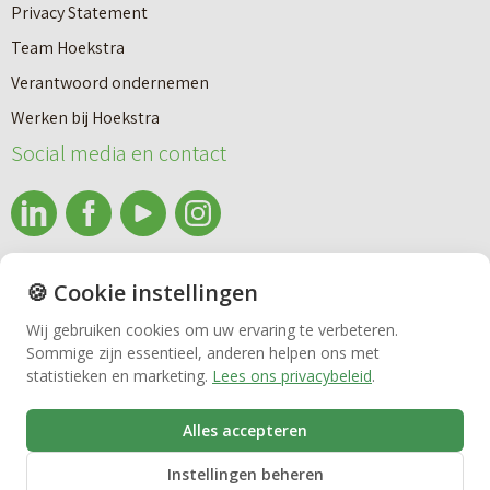
Privacy Statement
Team Hoekstra
Makelaardij
Verantwoord ondernemen
Werken bij Hoekstra
Nieuwbouw
Social media en contact
Huren
info@makelaardijhoekstra.nl
🍪 Cookie instellingen
Bedrijfsmakelaardij
Alle contactgegevens
Wij gebruiken cookies om uw ervaring te verbeteren.
Bekijk de laatste nieuwsbrief van Makelaardij Hoekstra
Sommige zijn essentieel, anderen helpen ons met
Vastgoedbeheer
statistieken en marketing.
Lees ons privacybeleid
.
Inschrijven nieuwsbrief Makelaardij Hoekstra
Alles accepteren
VvE beheer
Instellingen beheren