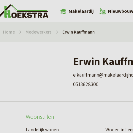
Makelaardij
Nieuwbou
Home
Medewerkers
Erwin Kauffmann
Erwin Kauff
e.kauffmann@makelaardijho
0513628300
Woonstijlen
Landelijk wonen
Wonen in Le