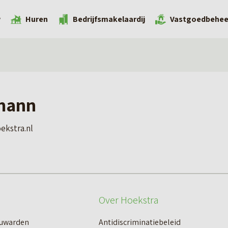
w
Huren
Bedrijfsmakelaardij
Vastgoedbehee
mann
ekstra.nl
Over Hoekstra
euwarden
Antidiscriminatiebeleid