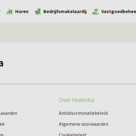
w
Huren
Bedrijfsmakelaardij
Vastgoedbehee
a
Over Hoekstra
euwarden
Antidiscriminatiebeleid
ek
Algemene voorwaarden
re
Cookiebeleid