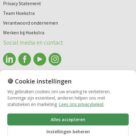
Privacy Statement
Team Hoekstra
Makelaardij
Verantwoord ondernemen
Werken bij Hoekstra
Nieuwbouw
Social media en contact
Huren
info@makelaardijhoekstra.nl
🍪 Cookie instellingen
Bedrijfsmakelaardij
Alle contactgegevens
Wij gebruiken cookies om uw ervaring te verbeteren.
Bekijk de laatste nieuwsbrief van Makelaardij Hoekstra
Sommige zijn essentieel, anderen helpen ons met
Vastgoedbeheer
statistieken en marketing.
Lees ons privacybeleid
.
Inschrijven nieuwsbrief Makelaardij Hoekstra
Alles accepteren
VvE beheer
Instellingen beheren