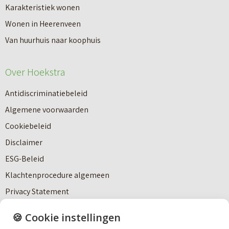
Karakteristiek wonen
Wonen in Heerenveen
Van huurhuis naar koophuis
Over Hoekstra
Antidiscriminatiebeleid
Algemene voorwaarden
Makelaardij
Cookiebeleid
Disclaimer
Nieuwbouw
ESG-Beleid
Klachtenprocedure algemeen
Huren
Privacy Statement
Team Hoekstra
🍪 Cookie instellingen
Bedrijfsmakelaardij
Verantwoord ondernemen